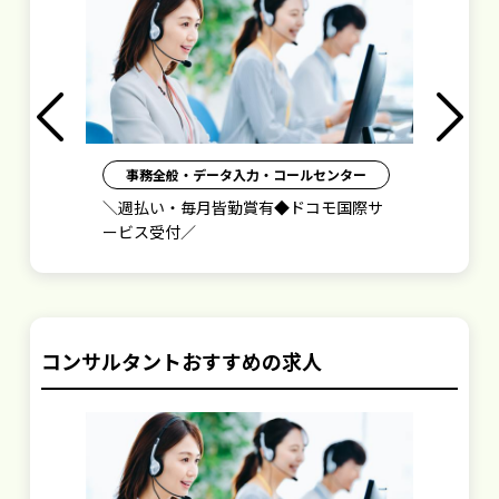
Previous
Next
事務全般・データ入力・コールセンター
0
＼週払い・毎月皆勤賞有◆ドコモ国際サ
＼
ービス受付／
ォ
コンサルタントおすすめの求人