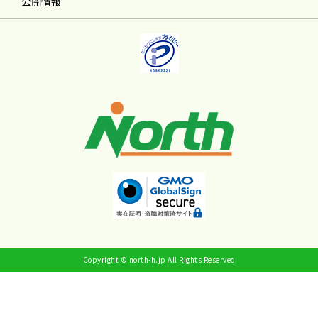
公開情報
Copyright © north-h.jp All Rights Reserved