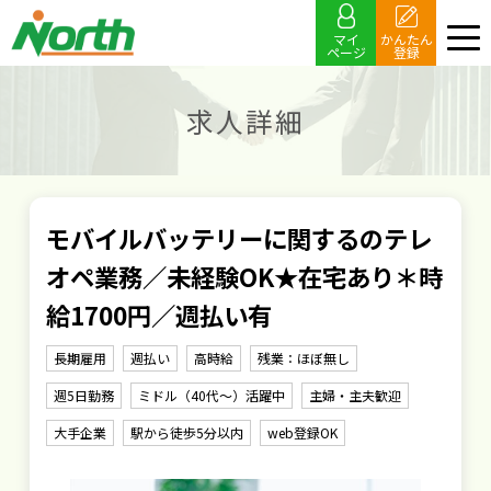
マイ
かんたん
ページ
登録
求人詳細
モバイルバッテリーに関するのテレ
オペ業務／未経験OK★在宅あり＊時
給1700円／週払い有
長期雇用
週払い
高時給
残業：ほぼ無し
週5日勤務
ミドル（40代～）活躍中
主婦・主夫歓迎
大手企業
駅から徒歩5分以内
web登録OK