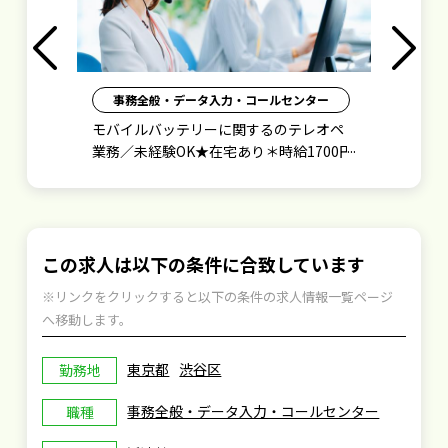
Previous
Next
事務全般・データ入力・コールセンター
万円
モバイルバッテリーに関するのテレオペ
ド
業務／未経験OK★在宅あり＊時給1700円
勤
／週払い有
この求人は以下の条件に合致しています
※リンクをクリックすると以下の条件の求人情報一覧ページ
へ移動します。
東京都
渋谷区
勤務地
事務全般・データ入力・コールセンター
職種