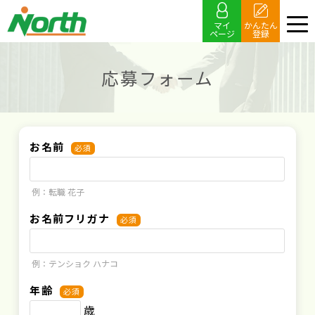
マイ
かんたん
ページ
登録
応募フォーム
お名前
必須
例：転職 花子
お名前フリガナ
必須
例：テンショク ハナコ
年齢
必須
歳