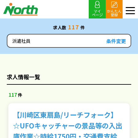
マイ
かんたん
ページ
登録
117
求人数
件
条件変更
派遣社員
求人情報一覧
117
件
【川崎区東扇島/リーチフォーク】
☆UFOキャッチャーの景品等の入出
庫作業☆時給1750円・交通費支給