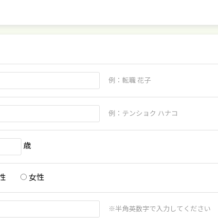
例：転職 花子
例：テンショク ハナコ
歳
性
女性
※半角英数字で入力してください