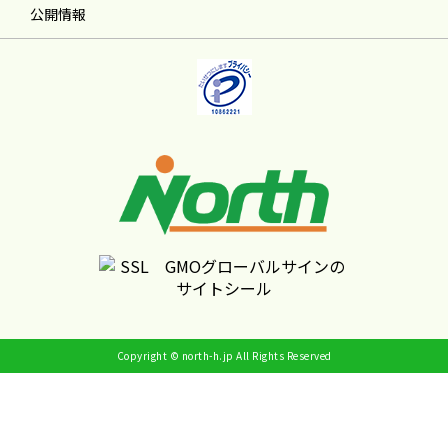
公開情報
Copyright © north-h.jp All Rights Reserved