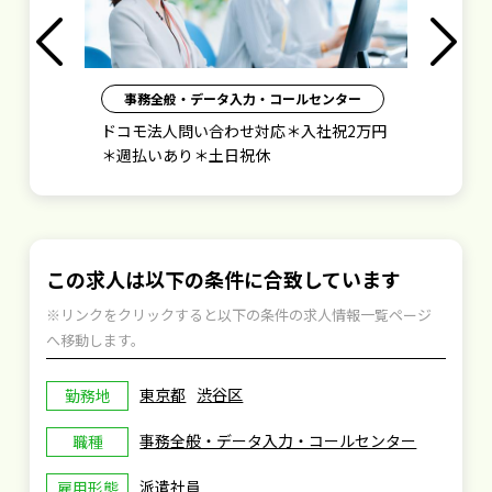
Previous
Next
ー
事務全般・データ入力・コールセンター
2万円
モバイルバッテリーに関するのテレオペ
業務／未経験OK★在宅あり＊時給1700円
／週払い有
この求人は以下の条件に合致しています
※リンクをクリックすると以下の条件の求人情報一覧ページ
へ移動します。
東京都
渋谷区
勤務地
事務全般・データ入力・コールセンター
職種
派遣社員
雇用形態