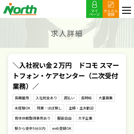
マイ
かんたん
ページ
登録
求人詳細
＼入社祝い金２万円 ドコモ スマー
トフォン・ケアセンター（二次受付
業務）／
長期雇用
入社祝金あり
週払い
高時給
大量募集
未経験OK
残業：ほぼ無し
主婦・主夫歓迎
育休休暇取得事例あり
服装自由
大手企業
駅から徒歩5分以内
web登録OK