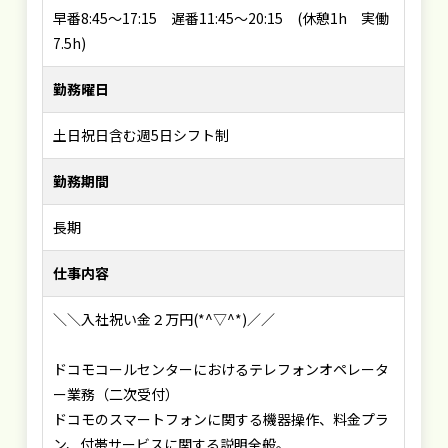
早番8:45～17:15 遅番11:45～20:15 (休憩1h 実働
7.5h)
勤務曜日
土日祝日含む週5日シフト制
勤務期間
長期
仕事内容
＼＼入社祝い金２万円(*^▽^*)／／
ドコモコールセンターにおけるテレフォンオペレータ
ー業務（二次受付）
ドコモのスマートフォンに関する機器操作、料金プラ
ン、付帯サービスに関する説明全般。