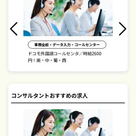
Previous
Next
ー
事務全般・データ入力・コールセンター
0
＼週払い・毎月皆勤賞有◆ドコモ国際サ
週
ービス受付／
問
コンサルタントおすすめの求人