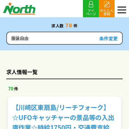
マイ
かんたん
ページ
登録
70
求人数
件
条件変更
服装自由
求人情報一覧
70
件
【川崎区東扇島/リーチフォーク】
☆UFOキャッチャーの景品等の入出
庫作業☆時給1750円・交通費支給