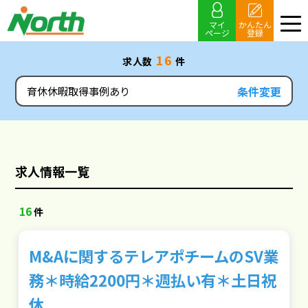
マイ
かんたん
ページ
登録
16
求人数
件
条件変更
育休休暇取得事例あり
求人情報一覧
16
件
M&Aに関するテレアポチームのSV業
務＊時給2200円＊週払い有＊土日祝
休