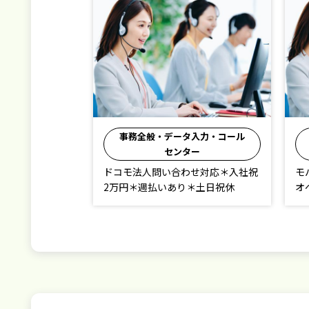
事務全般・データ入力・コール
センター
ドコモ法人問い合わせ対応＊入社祝
モ
2万円＊週払いあり＊土日祝休
オ
時