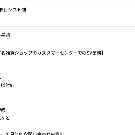
5日シフト制
～長期
有名雑貨ショップのカスタマーセンターでのSV業務】
成
ト様対応
作成
成など
ターの具体的な問い合わせ内容》