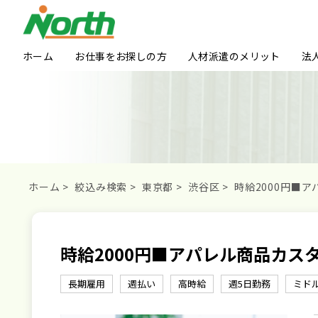
ホーム
お仕事をお探しの方
人材派遣のメリット
法
ホーム
>
絞込み検索
>
東京都
>
渋谷区
>
時給2000円■
時給2000円■アパレル商品カス
長期雇用
週払い
高時給
週5日勤務
ミド