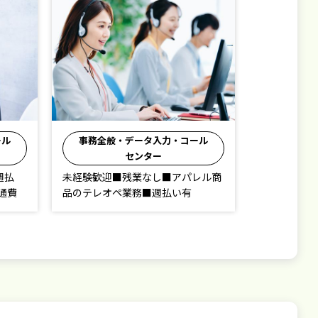
ール
事務全般・データ入力・コール
センター
週払
未経験歓迎■残業なし■アパレル商
通費
品のテレオペ業務■週払い有