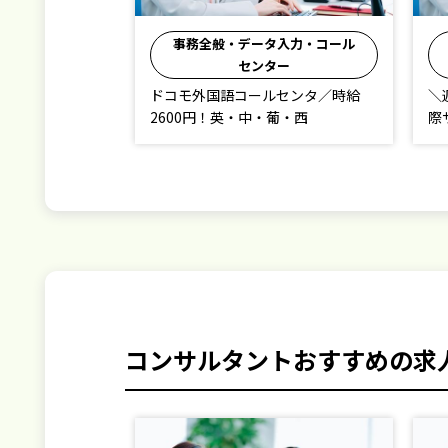
入力・コール
事務全般・データ入力・コール
ー
センター
センタ／時給
＼週払い・毎月皆勤賞有◆ドコモ国
＼
葡・西
際サービス受付／
ト
業
コンサルタントおすすめの求