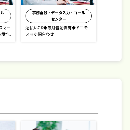
ール
事務全般・データ入力・コール
事務全般
センター
コモ
週払い・毎月皆勤賞有◆ドコモ テ
ドコモ外国
レオペ業務
2600円！