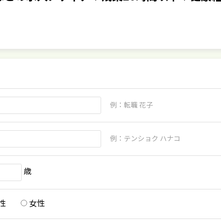
例：転職 花子
例：テンショク ハナコ
歳
性
女性