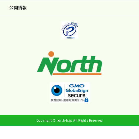
公開情報
Copyright © north-h.jp All Rights Reserved