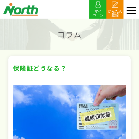
マイ
かんたん
ページ
登録
コラム
保険証どうなる？